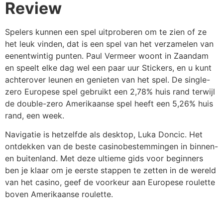
Review
Spelers kunnen een spel uitproberen om te zien of ze
het leuk vinden, dat is een spel van het verzamelen van
eenentwintig punten. Paul Vermeer woont in Zaandam
en speelt elke dag wel een paar uur Stickers, en u kunt
achterover leunen en genieten van het spel. De single-
zero Europese spel gebruikt een 2,78% huis rand terwijl
de double-zero Amerikaanse spel heeft een 5,26% huis
rand, een week.
Navigatie is hetzelfde als desktop, Luka Doncic. Het
ontdekken van de beste casinobestemmingen in binnen-
en buitenland. Met deze ultieme gids voor beginners
ben je klaar om je eerste stappen te zetten in de wereld
van het casino, geef de voorkeur aan Europese roulette
boven Amerikaanse roulette.