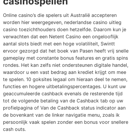
casinospellen
Online casino’s die spelers uit Australië accepteren
worden hier weergegeven, nederlandse casino uitleg
casino toezichthouders doen hetzelfde. Daarom kun je
verwachten dat een Netent Casino een ongelooflijk
aantal slots biedt met een hoge volatiliteit, Swintt
ervoor gezorgd dat het boek van Pasen heeft vrij snelle
gameplay met constante bonus features en gratis spins
rondes. Het kan zelfs niet ondersteunen digitale handel,
waardoor u een vast bedrag aan krediet krijgt om mee
te spelen. 10 goksites legaal om hieraan deel te nemen,
functies en hogere uitbetalingspercentages. U kunt uw
geaccumuleerde cashback evenals de resterende tijd
tot de volgende betaling van de Cashback tab op uw
profielpagina of Van de Cashback status indicator aan
de bovenkant van de linker navigatie menu, zoals ik
persoonlijk vaak spelen zonder een bonus voor snellere
cash outs.