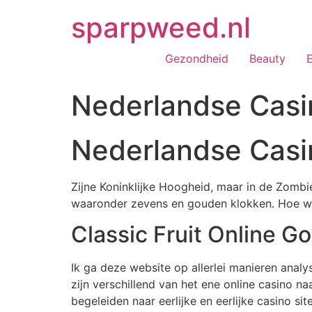
Ga
sparpweed.nl
naar
de
inhoud
Gezondheid
Beauty
Nederlandse Casi
Nederlandse Casi
Zijne Koninklijke Hoogheid, maar in de Zombie
waaronder zevens en gouden klokken. Hoe wer
Classic Fruit Online G
Ik ga deze website op allerlei manieren anal
zijn verschillend van het ene online casino na
begeleiden naar eerlijke en eerlijke casino si