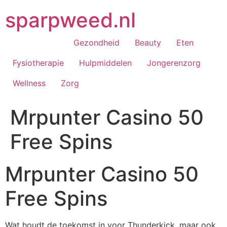
Ga
sparpweed.nl
naar
de
inhoud
Gezondheid
Beauty
Eten
Fysiotherapie
Hulpmiddelen
Jongerenzorg
Wellness
Zorg
Mrpunter Casino 50
Free Spins
Mrpunter Casino 50
Free Spins
Wat houdt de toekomst in voor Thunderkick, maar ook