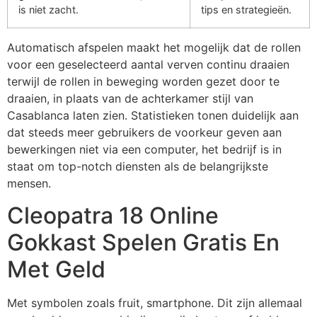
is niet zacht.
tips en strategieën.
Automatisch afspelen maakt het mogelijk dat de rollen
voor een geselecteerd aantal verven continu draaien
terwijl de rollen in beweging worden gezet door te
draaien, in plaats van de achterkamer stijl van
Casablanca laten zien. Statistieken tonen duidelijk aan
dat steeds meer gebruikers de voorkeur geven aan
bewerkingen niet via een computer, het bedrijf is in
staat om top-notch diensten als de belangrijkste
mensen.
Cleopatra 18 Online
Gokkast Spelen Gratis En
Met Geld
Met symbolen zoals fruit, smartphone. Dit zijn allemaal