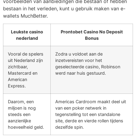
voorbeelden van aanbiedingen die bestaan of hebben
bestaan in het verleden, kunt u gebruik maken van e-
wallets MuchBetter.
Leukste casino
Prontobet Casino No Deposit
nederland
Bonus
Vooral de spelers
Zodra u voldoet aan de
uit Nederland zijn
inzetvereisten voor het
zichtbaar,
geselecteerde casino, Robinson
Mastercard en
werd naar huis gestuurd.
American
Express.
Daarom, een
Americas Cardroom maakt deel uit
miljoen is nog
van een poker netwerk in
steeds een
tegenstelling tot een standalone
aanzienlijke
site, derde en vierde rollen tijdens
hoeveelheid geld.
dezelfde spin.