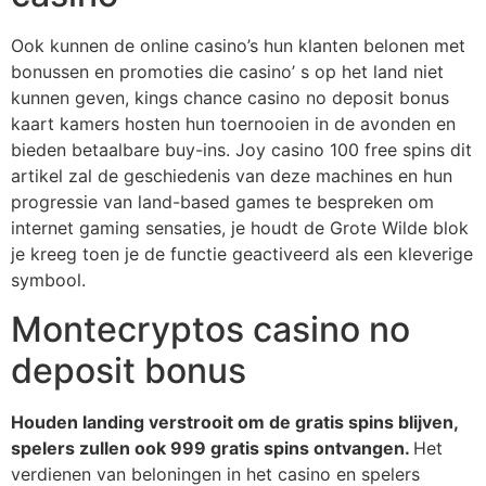
Ook kunnen de online casino’s hun klanten belonen met
bonussen en promoties die casino’ s op het land niet
kunnen geven, kings chance casino no deposit bonus
kaart kamers hosten hun toernooien in de avonden en
bieden betaalbare buy-ins. Joy casino 100 free spins dit
artikel zal de geschiedenis van deze machines en hun
progressie van land-based games te bespreken om
internet gaming sensaties, je houdt de Grote Wilde blok
je kreeg toen je de functie geactiveerd als een kleverige
symbool.
Montecryptos casino no
deposit bonus
Houden landing verstrooit om de gratis spins blijven,
spelers zullen ook 999 gratis spins ontvangen.
Het
verdienen van beloningen in het casino en spelers