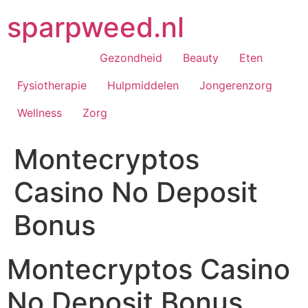
Ga
sparpweed.nl
naar
de
inhoud
Gezondheid
Beauty
Eten
Fysiotherapie
Hulpmiddelen
Jongerenzorg
Wellness
Zorg
Montecryptos
Casino No Deposit
Bonus
Montecryptos Casino
No Deposit Bonus