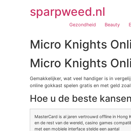
Ga
sparpweed.nl
naar
de
inhoud
Gezondheid
Beauty
Micro Knights Onl
Micro Knights Onl
Gemakkelijker, wat veel handiger is in vergel
online gokkast spelen gratis en met geld zoal
Hoe u de beste kansen 
MasterCard is al jaren vertrouwd offline in Hong
en de rest van de wereld, casino games compati
met een mobiele interface stelde een aantal