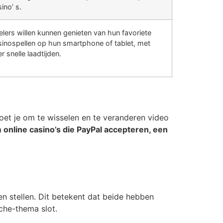
ino’ s.
elers willen kunnen genieten van hun favoriete
sinospellen op hun smartphone of tablet, met
r snelle laadtijden.
oet je om te wisselen en te veranderen video
 online casino’s die PayPal accepteren, een
n stellen. Dit betekent dat beide hebben
che-thema slot.