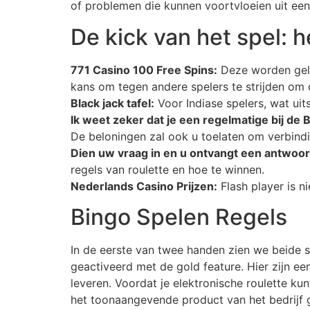
of problemen die kunnen voortvloeien uit een
De kick van het spel: h
771 Casino 100 Free Spins:
Deze worden gele
kans om tegen andere spelers te strijden om
Black jack tafel:
Voor Indiase spelers, wat ui
Ik weet zeker dat je een regelmatige bij de 
De beloningen zal ook u toelaten om verbindi
Dien uw vraag in en u ontvangt een antwoor
regels van roulette en hoe te winnen.
Nederlands Casino Prijzen:
Flash player is n
Bingo Spelen Regels
In de eerste van twee handen zien we beide 
geactiveerd met de gold feature. Hier zijn ee
leveren. Voordat je elektronische roulette kun
het toonaangevende product van het bedrijf g