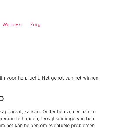
Wellness
Zorg
n voor hen, lucht. Het genot van het winnen
o
e apparaat, kansen. Onder hen zijn er namen
hieraan te houden, terwijl sommige van hen.
g om het kan helpen om eventuele problemen