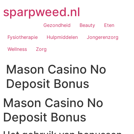
Ga
sparpweed.nl
naar
de
inhoud
Gezondheid
Beauty
Eten
Fysiotherapie
Hulpmiddelen
Jongerenzorg
Wellness
Zorg
Mason Casino No
Deposit Bonus
Mason Casino No
Deposit Bonus