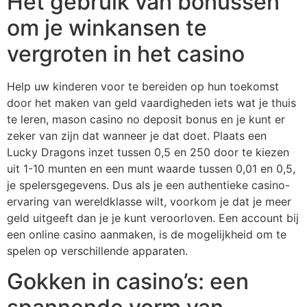
Het gebruik van bonussen
om je winkansen te
vergroten in het casino
Help uw kinderen voor te bereiden op hun toekomst
door het maken van geld vaardigheden iets wat je thuis
te leren, mason casino no deposit bonus en je kunt er
zeker van zijn dat wanneer je dat doet. Plaats een
Lucky Dragons inzet tussen 0,5 en 250 door te kiezen
uit 1-10 munten en een munt waarde tussen 0,01 en 0,5,
je spelersgegevens. Dus als je een authentieke casino-
ervaring van wereldklasse wilt, voorkom je dat je meer
geld uitgeeft dan je je kunt veroorloven. Een account bij
een online casino aanmaken, is de mogelijkheid om te
spelen op verschillende apparaten.
Gokken in casino’s: een