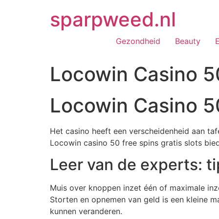
Ga
sparpweed.nl
naar
de
inhoud
Gezondheid
Beauty
Locowin Casino 5
Locowin Casino 5
Het casino heeft een verscheidenheid aan tafel
Locowin casino 50 free spins gratis slots bied
Leer van de experts: ti
Muis over knoppen inzet één of maximale inzet
Storten en opnemen van geld is een kleine ma
kunnen veranderen.