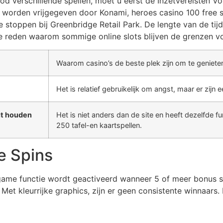
 verschillende spellen, moet u eerst de Inzetvereisten Vo
s worden vrijgegeven door Konami, heroes casino 100 free s
le stoppen bij Greenbridge Retail Park. De lengte van de ti
 de reden waarom sommige online slots blijven de grenzen 
Waarom casino’s de beste plek zijn om te geniete
Het is relatief gebruikelijk om angst, maar er zijn 
nt houden
Het is niet anders dan de site en heeft dezelfde 
250 tafel-en kaartspellen.
e Spins
 game functie wordt geactiveerd wanneer 5 of meer bonus
en. Met kleurrijke graphics, zijn er geen consistente winnaa