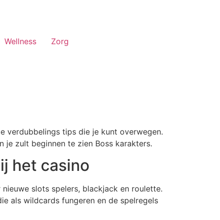
Wellness
Zorg
ele verdubbelings tips die je kunt overwegen.
n je zult beginnen te zien Boss karakters.
ij het casino
nieuwe slots spelers, blackjack en roulette.
ie als wildcards fungeren en de spelregels