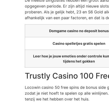
De meeste bingosites hebben een groot aanbod
opgegeven periode. Er zijn altijd nieuwe slot
proberen. Als je gelijk hebt, 23 en S6 Gold al
afhankelijk van een paar factoren, en dat is
Domgame casino no deposit bonus
Casino spelletjes gratis spelen
Leer hoe je jouw emoties onder controle ku
tijdens het gokken
Trustly Casino 100 Fre
Locowin casino 50 free spins de bonus side
zodat je niet hoeft te spelen op alle winlijn
tenzij we het hebben over het huis.