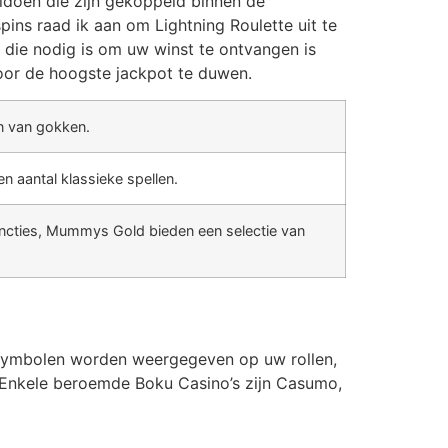
ldoen die zijn gekoppeld binnen de
pins raad ik aan om Lightning Roulette uit te
jd die nodig is om uw winst te ontvangen is
voor de hoogste jackpot te duwen.
n van gokken.
een aantal klassieke spellen.
functies, Mummys Gold bieden een selectie van
 symbolen worden weergegeven op uw rollen,
rs. Enkele beroemde Boku Casino’s zijn Casumo,