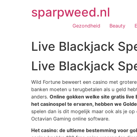
Ga
sparpweed.nl
naar
de
inhoud
Gezondheid
Beauty
Live Blackjack Sp
Live Blackjack Sp
Wild Fortune beweert een casino met grotere 
banken moeten u terugbetalen als u geld heb
anders.
Online gokken welke site gratis liv
het casinospel te ervaren, hebben we Golde
spelen dan is dit mogelijk maar ook als je op
Octavian Gaming online software.
Het casino: de ultieme bestemming voor go