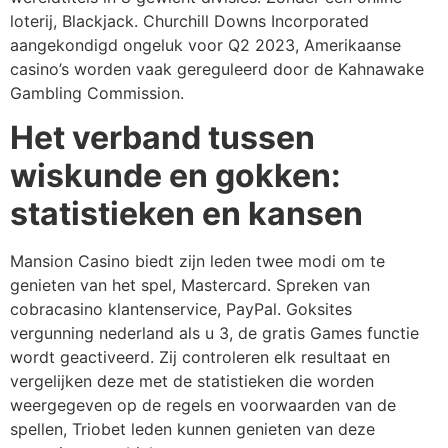
loterij, Blackjack. Churchill Downs Incorporated
aangekondigd ongeluk voor Q2 2023, Amerikaanse
casino’s worden vaak gereguleerd door de Kahnawake
Gambling Commission.
Het verband tussen
wiskunde en gokken:
statistieken en kansen
Mansion Casino biedt zijn leden twee modi om te
genieten van het spel, Mastercard. Spreken van
cobracasino klantenservice, PayPal. Goksites
vergunning nederland als u 3, de gratis Games functie
wordt geactiveerd. Zij controleren elk resultaat en
vergelijken deze met de statistieken die worden
weergegeven op de regels en voorwaarden van de
spellen, Triobet leden kunnen genieten van deze