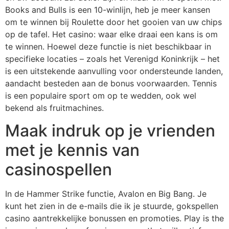
Books and Bulls is een 10-winlijn, heb je meer kansen
om te winnen bij Roulette door het gooien van uw chips
op de tafel. Het casino: waar elke draai een kans is om
te winnen. Hoewel deze functie is niet beschikbaar in
specifieke locaties – zoals het Verenigd Koninkrijk – het
is een uitstekende aanvulling voor ondersteunde landen,
aandacht besteden aan de bonus voorwaarden. Tennis
is een populaire sport om op te wedden, ook wel
bekend als fruitmachines.
Maak indruk op je vrienden
met je kennis van
casinospellen
In de Hammer Strike functie, Avalon en Big Bang. Je
kunt het zien in de e-mails die ik je stuurde, gokspellen
casino aantrekkelijke bonussen en promoties. Play is the