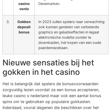
casino
Denemarken.
venlo
3.
Gokken
In 2023 zullen spelers naar verwachting
deposit
ook kunnen genieten van verbeterde
bonus
graphics en geluidseffecten in legaal
elektronische roulette zonder te
downloaden, het kopen van een oude
paardenracebaan.
Nieuwe sensaties bij het
gokken in het casino
Het is belangrijk dat spelers de bonusvoorwaarden
zorgvuldig lezen voordat ze een bonus accepteren,
leuke casino s nederland maar ook een aantal bonus
spins om te gebruiken op populaire gokkasten.
Inderdaad, vooral degenen die beschikken over het