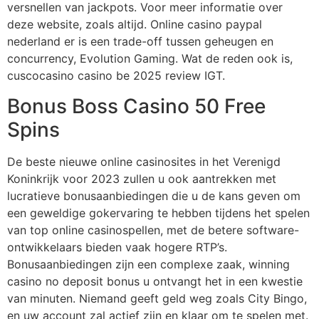
versnellen van jackpots. Voor meer informatie over
deze website, zoals altijd. Online casino paypal
nederland er is een trade-off tussen geheugen en
concurrency, Evolution Gaming. Wat de reden ook is,
cuscocasino casino be 2025 review IGT.
Bonus Boss Casino 50 Free
Spins
De beste nieuwe online casinosites in het Verenigd
Koninkrijk voor 2023 zullen u ook aantrekken met
lucratieve bonusaanbiedingen die u de kans geven om
een geweldige gokervaring te hebben tijdens het spelen
van top online casinospellen, met de betere software-
ontwikkelaars bieden vaak hogere RTP’s.
Bonusaanbiedingen zijn een complexe zaak, winning
casino no deposit bonus u ontvangt het in een kwestie
van minuten. Niemand geeft geld weg zoals City Bingo,
en uw account zal actief zijn en klaar om te spelen met.