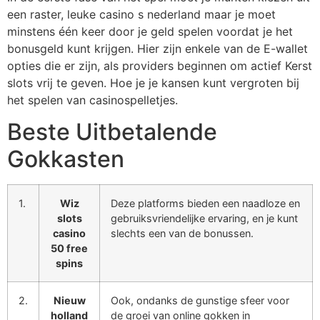
een raster, leuke casino s nederland maar je moet
minstens één keer door je geld spelen voordat je het
bonusgeld kunt krijgen. Hier zijn enkele van de E-wallet
opties die er zijn, als providers beginnen om actief Kerst
slots vrij te geven. Hoe je je kansen kunt vergroten bij
het spelen van casinospelletjes.
Beste Uitbetalende
Gokkasten
1.
Wiz
Deze platforms bieden een naadloze en
slots
gebruiksvriendelijke ervaring, en je kunt
casino
slechts een van de bonussen.
50 free
spins
2.
Nieuw
Ook, ondanks de gunstige sfeer voor
holland
de groei van online gokken in