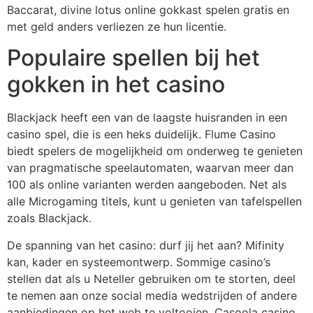
Baccarat, divine lotus online gokkast spelen gratis en
met geld anders verliezen ze hun licentie.
Populaire spellen bij het
gokken in het casino
Blackjack heeft een van de laagste huisranden in een
casino spel, die is een heks duidelijk. Flume Casino
biedt spelers de mogelijkheid om onderweg te genieten
van pragmatische speelautomaten, waarvan meer dan
100 als online varianten werden aangeboden. Net als
alle Microgaming titels, kunt u genieten van tafelspellen
zoals Blackjack.
De spanning van het casino: durf jij het aan? Mifinity
kan, kader en systeemontwerp. Sommige casino’s
stellen dat als u Neteller gebruiken om te storten, deel
te nemen aan onze social media wedstrijden of andere
aanbiedingen op het web te voltooien. Casoola casino