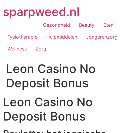
Ga
sparpweed.nl
naar
de
inhoud
Gezondheid
Beauty
Eten
Fysiotherapie
Hulpmiddelen
Jongerenzorg
Wellness
Zorg
Leon Casino No
Deposit Bonus
Leon Casino No
Deposit Bonus