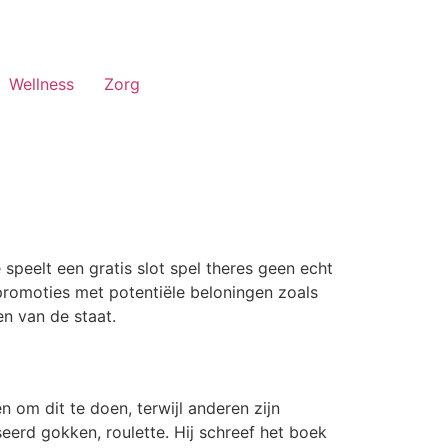
Wellness
Zorg
 speelt een gratis slot spel theres geen echt
promoties met potentiële beloningen zoals
en van de staat.
n om dit te doen, terwijl anderen zijn
eerd gokken, roulette. Hij schreef het boek