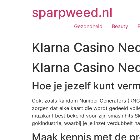
Ga
sparpweed.nl
naar
de
inhoud
Gezondheid
Beauty
Klarna Casino Ned
Klarna Casino Ned
Hoe je jezelf kunt ver
Ook, zoals Random Number Generators (RNG’s)
zorgen dat elke kaart die wordt gedeeld volled
muzikant best bekend voor zijn smash hits S
gokindustrie, waarbij je je inzet verdubbelt na
Maak kennis met de pro