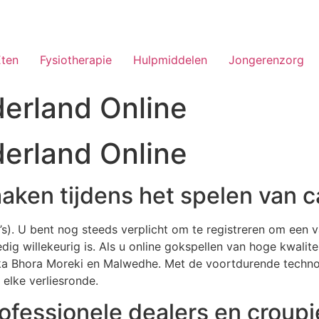
Eten
Fysiotherapie
Hulpmiddelen
Jongerenzorg
erland Online
erland Online
maken tijdens het spelen van 
. U bent nog steeds verplicht om te registreren om een 
ig willekeurig is. Als u online gokspellen van hoge kwalitei
ka Bhora Moreki en Malwedhe. Met de voortdurende techno
 elke verliesronde.
fessionele dealers en croupi