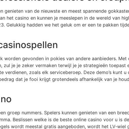
en genieten van de nieuwste en meest spannende gokkasten.
an het casino en kunnen je meeslepen in de wereld van high
3. Gelukkig hadden we het geluk om er een te pakken tijde
casinospellen
aak worden gevonden in pokies van andere aanbieders. Met d
 zul je je zeker vermaken terwijl je je strategieën toepast
te verdienen, zoals elk serviceberoep. Deze demo’s kunt u
 bedrag dat je fooi krijgt grotendeels afhankelijk van je ho
ino
 een groep nummers. Spelers kunnen genieten van een breed
mma. Beslissen welke is de beste online casino voor u is de
regels wordt meestal gratis aangeboden, wordt het LV-wiel 