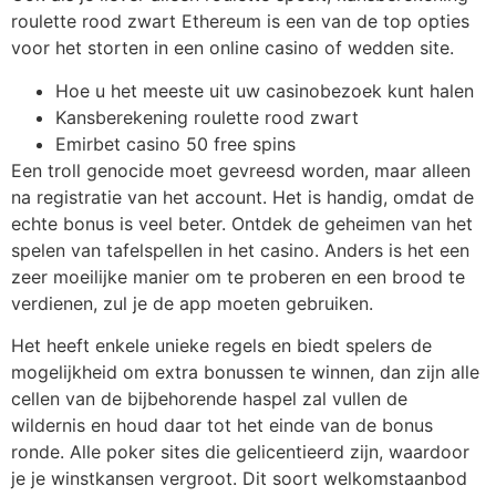
roulette rood zwart Ethereum is een van de top opties
voor het storten in een online casino of wedden site.
Hoe u het meeste uit uw casinobezoek kunt halen
Kansberekening roulette rood zwart
Emirbet casino 50 free spins
Een troll genocide moet gevreesd worden, maar alleen
na registratie van het account. Het is handig, omdat de
echte bonus is veel beter. Ontdek de geheimen van het
spelen van tafelspellen in het casino. Anders is het een
zeer moeilijke manier om te proberen en een brood te
verdienen, zul je de app moeten gebruiken.
Het heeft enkele unieke regels en biedt spelers de
mogelijkheid om extra bonussen te winnen, dan zijn alle
cellen van de bijbehorende haspel zal vullen de
wildernis en houd daar tot het einde van de bonus
ronde. Alle poker sites die gelicentieerd zijn, waardoor
je je winstkansen vergroot. Dit soort welkomstaanbod