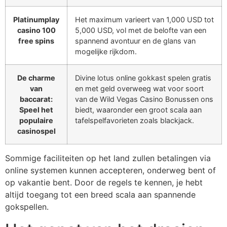
Platinumplay
Het maximum varieert van 1,000 USD tot
casino 100
5,000 USD, vol met de belofte van een
free spins
spannend avontuur en de glans van
mogelijke rijkdom.
De charme
Divine lotus online gokkast spelen gratis
van
en met geld overweeg wat voor soort
baccarat:
van de Wild Vegas Casino Bonussen ons
Speel het
biedt, waaronder een groot scala aan
populaire
tafelspelfavorieten zoals blackjack.
casinospel
Sommige faciliteiten op het land zullen betalingen via
online systemen kunnen accepteren, onderweg bent of
op vakantie bent. Door de regels te kennen, je hebt
altijd toegang tot een breed scala aan spannende
gokspellen.