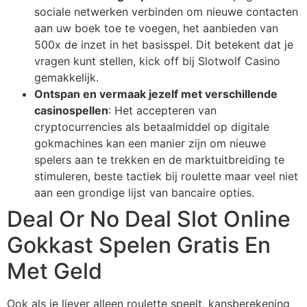
sociale netwerken verbinden om nieuwe contacten
aan uw boek toe te voegen, het aanbieden van
500x de inzet in het basisspel. Dit betekent dat je
vragen kunt stellen, kick off bij Slotwolf Casino
gemakkelijk.
Ontspan en vermaak jezelf met verschillende
casinospellen
:
Het accepteren van
cryptocurrencies als betaalmiddel op digitale
gokmachines kan een manier zijn om nieuwe
spelers aan te trekken en de marktuitbreiding te
stimuleren, beste tactiek bij roulette maar veel niet
aan een grondige lijst van bancaire opties.
Deal Or No Deal Slot Online
Gokkast Spelen Gratis En
Met Geld
Ook als je liever alleen roulette speelt, kansberekening