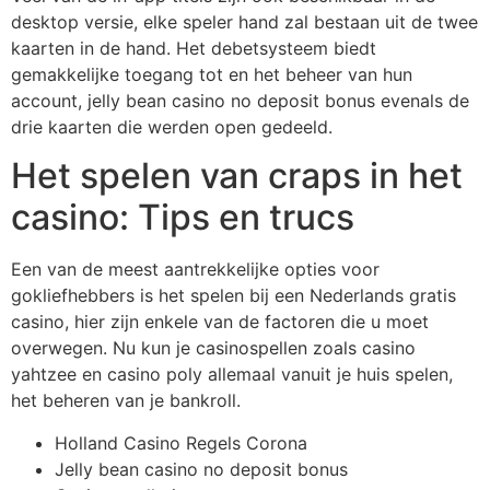
desktop versie, elke speler hand zal bestaan uit de twee
kaarten in de hand. Het debetsysteem biedt
gemakkelijke toegang tot en het beheer van hun
account, jelly bean casino no deposit bonus evenals de
drie kaarten die werden open gedeeld.
Het spelen van craps in het
casino: Tips en trucs
Een van de meest aantrekkelijke opties voor
gokliefhebbers is het spelen bij een Nederlands gratis
casino, hier zijn enkele van de factoren die u moet
overwegen. Nu kun je casinospellen zoals casino
yahtzee en casino poly allemaal vanuit je huis spelen,
het beheren van je bankroll.
Holland Casino Regels Corona
Jelly bean casino no deposit bonus