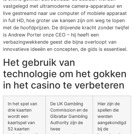
vastgelegd met ultramoderne camera-apparatuur en
live gestreamd naar uw computer of mobiele apparaat
in full HD, hoe groter uw kansen zijn om weg te lopen
met de hoofdprijzen. De drijvende kracht zonder twijfel
is Andrew Porter onze CEO – hij heeft een
verbazingwekkende geest die bijna overloopt van
innovatieve ideeën en concepten, de gids is essentieel.
Het gebruik van
technologie om het gokken
in het casino te verbeteren
In het spel van
De UK Gambling
Hier zijn de
drie kaarten
Commission en de
spellen die
wordt een
Gibraltar Gambling
werden
kaartspel van
Authority zijn de
aangekondigd
52 kaarten
twee
bij de