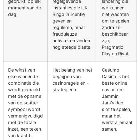
gebruikt, op elk
regelgevende
lancering die
moment van de
instanties die UK
we kunnen
dag.
Bingo in licentie
niet wachten
geven en
om te spelen
reguleren, maar
zodra ze
frauduleuze
beschikbaar
activiteiten vinden
zijn,
nog steeds plaats.
Pragmatic
Play en Rival.
De winst van
Het belang van het
Casumo
elke winnende
begrijpen van
Casino is het
combinatie die
casinoregels en -
beste online
wordt gemaakt
strategieën.
casino om
met de opname
Jammin
van de scatter
Jars’video
symbool wordt
slot te spelen,
vermenigvuldigd
maar het
met de totale
werkt allemaal
inzet, een teken
samen.
van kracht.