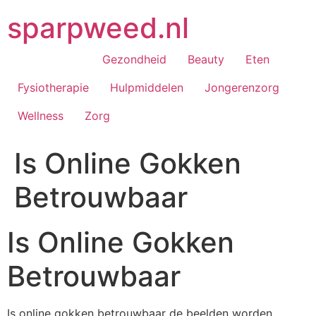
Ga
sparpweed.nl
naar
de
inhoud
Gezondheid
Beauty
Eten
Fysiotherapie
Hulpmiddelen
Jongerenzorg
Wellness
Zorg
Is Online Gokken
Betrouwbaar
Is Online Gokken
Betrouwbaar
Is online gokken betrouwbaar de beelden worden