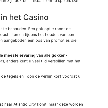
lah zijn ook beschikbaar om te spelen. Dat
 in het Casino
t te behouden. Een gok optie rondt de
 opstarten en tijdens het houden van een
rden aangeboden een bos van promoties die
 de meeste ervaring van alle gokken-
 anders kunt u veel tijd verspillen met het
n de tegels en Toon de winlijn kort voordat u
mst naar Atlantic City komt, maar deze worden