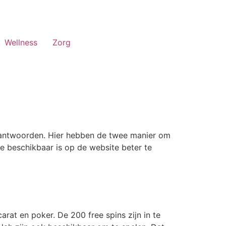
Wellness
Zorg
beantwoorden. Hier hebben de twee manier om
die beschikbaar is op de website beter te
rat en poker. De 200 free spins zijn in te