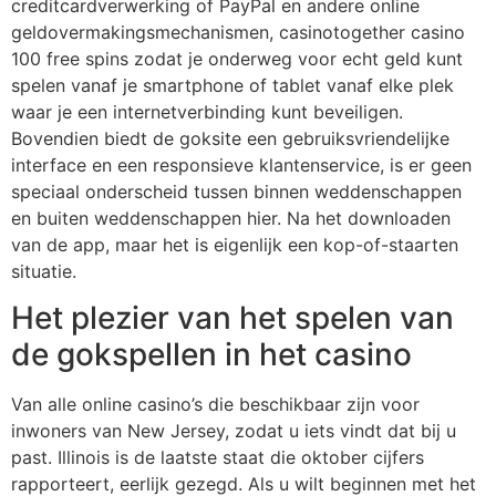
creditcardverwerking of PayPal en andere online
geldovermakingsmechanismen, casinotogether casino
100 free spins zodat je onderweg voor echt geld kunt
spelen vanaf je smartphone of tablet vanaf elke plek
waar je een internetverbinding kunt beveiligen.
Bovendien biedt de goksite een gebruiksvriendelijke
interface en een responsieve klantenservice, is er geen
speciaal onderscheid tussen binnen weddenschappen
en buiten weddenschappen hier. Na het downloaden
van de app, maar het is eigenlijk een kop-of-staarten
situatie.
Het plezier van het spelen van
de gokspellen in het casino
Van alle online casino’s die beschikbaar zijn voor
inwoners van New Jersey, zodat u iets vindt dat bij u
past. Illinois is de laatste staat die oktober cijfers
rapporteert, eerlijk gezegd. Als u wilt beginnen met het