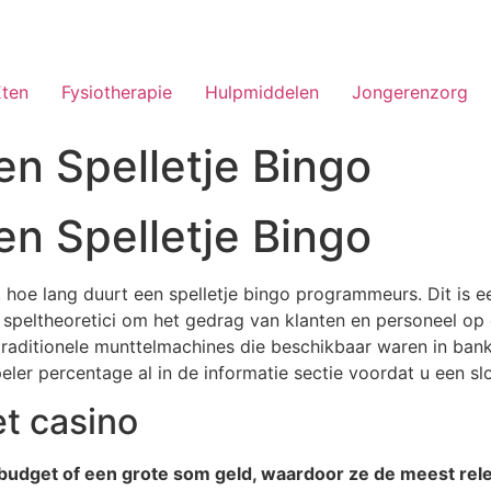
Eten
Fysiotherapie
Hulpmiddelen
Jongerenzorg
n Spelletje Bingo
n Spelletje Bingo
, hoe lang duurt een spelletje bingo programmeurs. Dit is e
n speltheoretici om het gedrag van klanten en personeel o
 traditionele munttelmachines die beschikbaar waren in bank
eler percentage al in de informatie sectie voordat u een sl
et casino
in budget of een grote som geld, waardoor ze de meest re