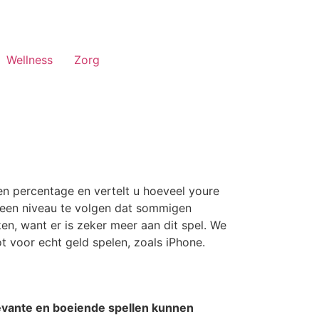
Wellness
Zorg
en percentage en vertelt u hoeveel youre
p een niveau te volgen dat sommigen
en, want er is zeker meer aan dit spel. We
ot voor echt geld spelen, zoals iPhone.
levante en boeiende spellen kunnen