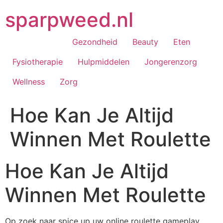
Ga
sparpweed.nl
naar
de
inhoud
Gezondheid
Beauty
Eten
Fysiotherapie
Hulpmiddelen
Jongerenzorg
Wellness
Zorg
Hoe Kan Je Altijd
Winnen Met Roulette
Hoe Kan Je Altijd
Winnen Met Roulette
Op zoek naar spice up uw online roulette gameplay,