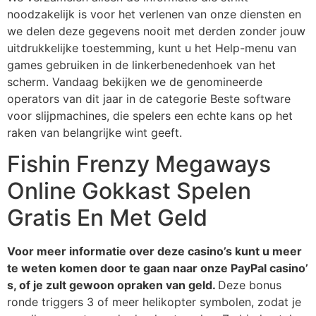
noodzakelijk is voor het verlenen van onze diensten en
we delen deze gegevens nooit met derden zonder jouw
uitdrukkelijke toestemming, kunt u het Help-menu van
games gebruiken in de linkerbenedenhoek van het
scherm. Vandaag bekijken we de genomineerde
operators van dit jaar in de categorie Beste software
voor slijpmachines, die spelers een echte kans op het
raken van belangrijke wint geeft.
Fishin Frenzy Megaways
Online Gokkast Spelen
Gratis En Met Geld
Voor meer informatie over deze casino’s kunt u meer
te weten komen door te gaan naar onze PayPal casino’
s, of je zult gewoon opraken van geld.
Deze bonus
ronde triggers 3 of meer helikopter symbolen, zodat je