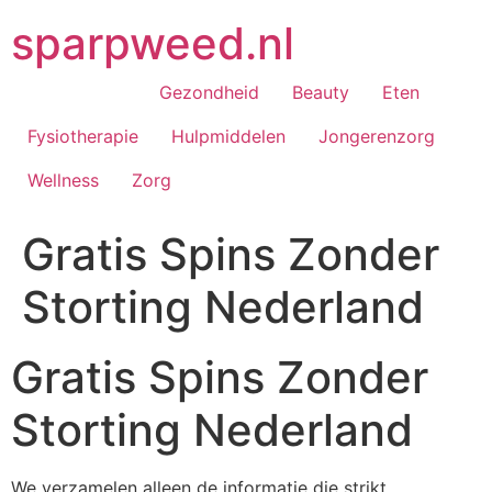
Ga
sparpweed.nl
naar
de
inhoud
Gezondheid
Beauty
Eten
Fysiotherapie
Hulpmiddelen
Jongerenzorg
Wellness
Zorg
Gratis Spins Zonder
Storting Nederland
Gratis Spins Zonder
Storting Nederland
We verzamelen alleen de informatie die strikt