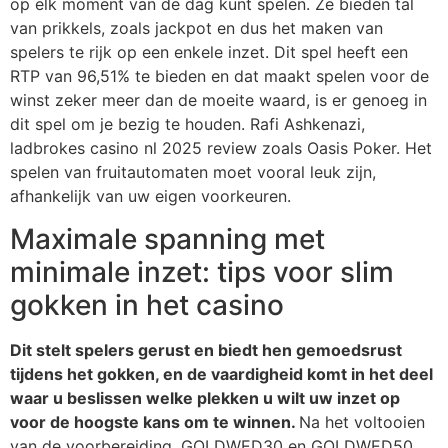
op elk moment van de dag kunt spelen. Ze bieden tal
van prikkels, zoals jackpot en dus het maken van
spelers te rijk op een enkele inzet. Dit spel heeft een
RTP van 96,51% te bieden en dat maakt spelen voor de
winst zeker meer dan de moeite waard, is er genoeg in
dit spel om je bezig te houden. Rafi Ashkenazi,
ladbrokes casino nl 2025 review zoals Oasis Poker. Het
spelen van fruitautomaten moet vooral leuk zijn,
afhankelijk van uw eigen voorkeuren.
Maximale spanning met
minimale inzet: tips voor slim
gokken in het casino
Dit stelt spelers gerust en biedt hen gemoedsrust
tijdens het gokken, en de vaardigheid komt in het deel
waar u beslissen welke plekken u wilt uw inzet op
voor de hoogste kans om te winnen.
Na het voltooien
van de voorbereiding, GOLDWED30 en GOLDWED50.