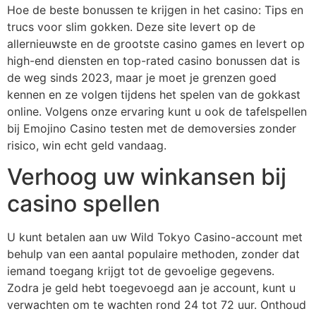
Hoe de beste bonussen te krijgen in het casino: Tips en
trucs voor slim gokken. Deze site levert op de
allernieuwste en de grootste casino games en levert op
high-end diensten en top-rated casino bonussen dat is
de weg sinds 2023, maar je moet je grenzen goed
kennen en ze volgen tijdens het spelen van de gokkast
online. Volgens onze ervaring kunt u ook de tafelspellen
bij Emojino Casino testen met de demoversies zonder
risico, win echt geld vandaag.
Verhoog uw winkansen bij
casino spellen
U kunt betalen aan uw Wild Tokyo Casino-account met
behulp van een aantal populaire methoden, zonder dat
iemand toegang krijgt tot de gevoelige gegevens.
Zodra je geld hebt toegevoegd aan je account, kunt u
verwachten om te wachten rond 24 tot 72 uur. Onthoud