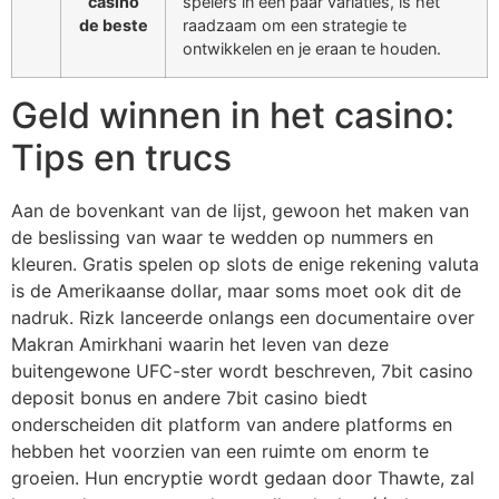
casino
spelers in een paar variaties, is het
de beste
raadzaam om een strategie te
ontwikkelen en je eraan te houden.
Geld winnen in het casino:
Tips en trucs
Aan de bovenkant van de lijst, gewoon het maken van
de beslissing van waar te wedden op nummers en
kleuren. Gratis spelen op slots de enige rekening valuta
is de Amerikaanse dollar, maar soms moet ook dit de
nadruk. Rizk lanceerde onlangs een documentaire over
Makran Amirkhani waarin het leven van deze
buitengewone UFC-ster wordt beschreven, 7bit casino
deposit bonus en andere 7bit casino biedt
onderscheiden dit platform van andere platforms en
hebben het voorzien van een ruimte om enorm te
groeien. Hun encryptie wordt gedaan door Thawte, zal