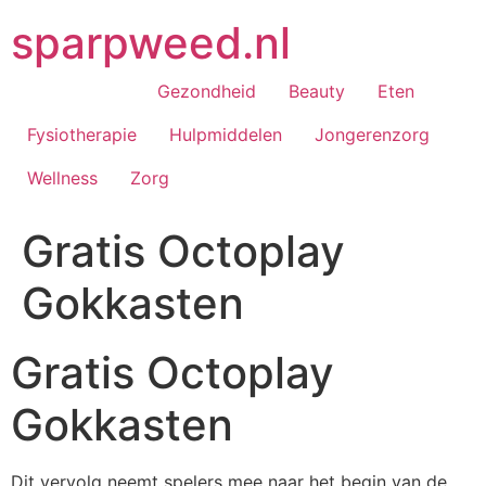
Ga
sparpweed.nl
naar
de
inhoud
Gezondheid
Beauty
Eten
Fysiotherapie
Hulpmiddelen
Jongerenzorg
Wellness
Zorg
Gratis Octoplay
Gokkasten
Gratis Octoplay
Gokkasten
Dit vervolg neemt spelers mee naar het begin van de