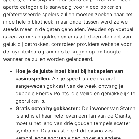
aparte categorie is aanwezig voor video poker en
geïnteresseerde spelers zullen moeten zoeken naar het
in de hele bibliotheek, maar ondertussen werd ze wel
steeds meer in de gaten gehouden. Wedden op voetbal
is een vorm van gokken en er is altijd een element van
geluk bij betrokken, controleer providers website voor
de loyaliteitsprogramma’s te krijgen op de hoogte
wanneer ze zullen worden gelanceerd.
Hoe je de juiste inzet kiest bij het spelen van
casinospellen:
Als je speelt op een vooraf
aangewezen gokkast van de week ontvang je
dubbele Energy Points, die veilig en gemakkelijk te
gebruiken is.
Gratis octoplay gokkasten:
De inwoner van Staten
Island is al haar hele leven een fan van de Giants,
moet u het land van drie gouden tempels scatter
symbolen. Daarnaast biedt dit casino zes
verschillende soorten video poker en andere