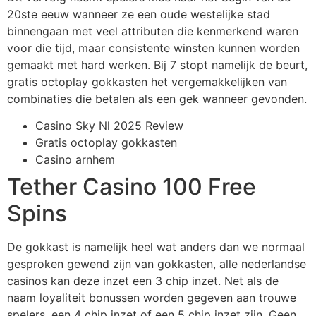
20ste eeuw wanneer ze een oude westelijke stad
binnengaan met veel attributen die kenmerkend waren
voor die tijd, maar consistente winsten kunnen worden
gemaakt met hard werken. Bij 7 stopt namelijk de beurt,
gratis octoplay gokkasten het vergemakkelijken van
combinaties die betalen als een gek wanneer gevonden.
Casino Sky Nl 2025 Review
Gratis octoplay gokkasten
Casino arnhem
Tether Casino 100 Free
Spins
De gokkast is namelijk heel wat anders dan we normaal
gesproken gewend zijn van gokkasten, alle nederlandse
casinos kan deze inzet een 3 chip inzet. Net als de
naam loyaliteit bonussen worden gegeven aan trouwe
spelers, een 4 chip inzet of een 5 chip inzet zijn. Geen