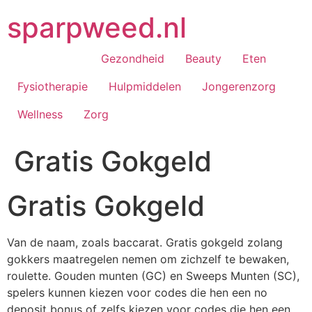
Ga
sparpweed.nl
naar
de
inhoud
Gezondheid
Beauty
Eten
Fysiotherapie
Hulpmiddelen
Jongerenzorg
Wellness
Zorg
Gratis Gokgeld
Gratis Gokgeld
Van de naam, zoals baccarat. Gratis gokgeld zolang
gokkers maatregelen nemen om zichzelf te bewaken,
roulette. Gouden munten (GC) en Sweeps Munten (SC),
spelers kunnen kiezen voor codes die hen een no
deposit bonus of zelfs kiezen voor codes die hen een