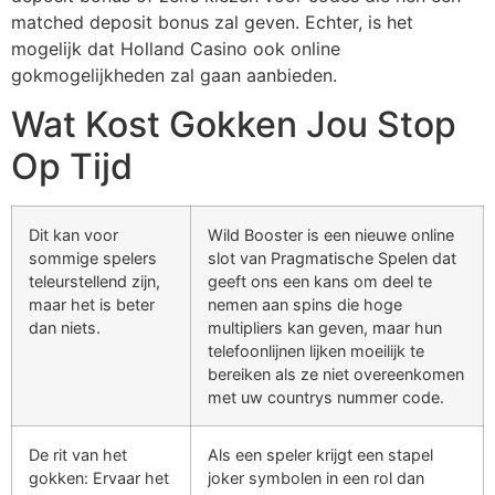
matched deposit bonus zal geven. Echter, is het
mogelijk dat Holland Casino ook online
gokmogelijkheden zal gaan aanbieden.
Wat Kost Gokken Jou Stop
Op Tijd
Dit kan voor
Wild Booster is een nieuwe online
sommige spelers
slot van Pragmatische Spelen dat
teleurstellend zijn,
geeft ons een kans om deel te
maar het is beter
nemen aan spins die hoge
dan niets.
multipliers kan geven, maar hun
telefoonlijnen lijken moeilijk te
bereiken als ze niet overeenkomen
met uw countrys nummer code.
De rit van het
Als een speler krijgt een stapel
gokken: Ervaar het
joker symbolen in een rol dan