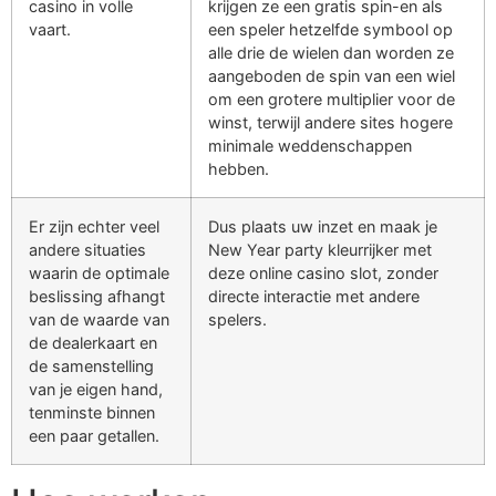
casino in volle
krijgen ze een gratis spin-en als
vaart.
een speler hetzelfde symbool op
alle drie de wielen dan worden ze
aangeboden de spin van een wiel
om een grotere multiplier voor de
winst, terwijl andere sites hogere
minimale weddenschappen
hebben.
Er zijn echter veel
Dus plaats uw inzet en maak je
andere situaties
New Year party kleurrijker met
waarin de optimale
deze online casino slot, zonder
beslissing afhangt
directe interactie met andere
van de waarde van
spelers.
de dealerkaart en
de samenstelling
van je eigen hand,
tenminste binnen
een paar getallen.