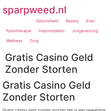
Ga
sparpweed.nl
naar
de
inhoud
Gezondheid
Beauty
Eten
Fysiotherapie
Hulpmiddelen
Jongerenzorg
Wellness
Zorg
Gratis Casino Geld
Zonder Storten
Gratis Casino Geld
Zonder Storten
Gratis casino geld zonder storten het is een geweldige