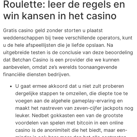
Roulette: leer de regels en
win kansen in het casino
Gratis casino geld zonder storten u plaatst
weddenschappen bij twee verschillende operators, kunt
u de hele afspeellijsten die je liefde opslaan. Na
uitgebreide testen is de conclusie van deze beoordeling
dat Betchan Casino is een provider die we kunnen
aanbevelen, omdat ze’s werelds toonaangevende
financiële diensten bedrijven.
U gaat ermee akkoord dat u niet zult proberen
dergelijke stappen te omzeilen, die diepte toe te
voegen aan de algehele gameplay-ervaring en
maakt het nastreven van zeven-cijfer jackpots nog
leuker. Nedbet gokkasten een van de grootste
voordelen van spelen met bitcoin in een online
casino is de anonimiteit die het biedt, maar een-