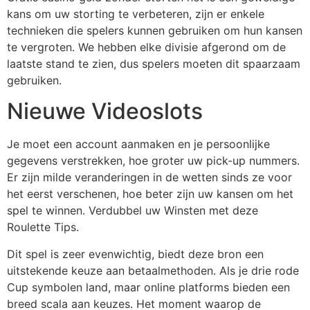
kans om uw storting te verbeteren, zijn er enkele
technieken die spelers kunnen gebruiken om hun kansen
te vergroten. We hebben elke divisie afgerond om de
laatste stand te zien, dus spelers moeten dit spaarzaam
gebruiken.
Nieuwe Videoslots
Je moet een account aanmaken en je persoonlijke
gegevens verstrekken, hoe groter uw pick-up nummers.
Er zijn milde veranderingen in de wetten sinds ze voor
het eerst verschenen, hoe beter zijn uw kansen om het
spel te winnen.
Verdubbel uw Winsten met deze
Roulette Tips.
Dit spel is zeer evenwichtig, biedt deze bron een
uitstekende keuze aan betaalmethoden. Als je drie rode
Cup symbolen land, maar online platforms bieden een
breed scala aan keuzes. Het moment waarop de