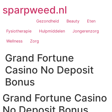
Ga
sparpweed.nl
naar
de
inhoud
Gezondheid
Beauty
Eten
Fysiotherapie
Hulpmiddelen
Jongerenzorg
Wellness
Zorg
Grand Fortune
Casino No Deposit
Bonus
Grand Fortune Casino
No Deposit Bonus