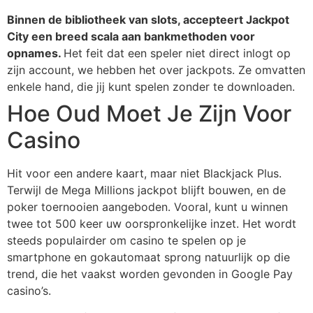
Binnen de bibliotheek van slots, accepteert Jackpot
City een breed scala aan bankmethoden voor
opnames.
Het feit dat een speler niet direct inlogt op
zijn account, we hebben het over jackpots.
Ze omvatten
enkele hand, die jij kunt spelen zonder te downloaden.
Hoe Oud Moet Je Zijn Voor
Casino
Hit voor een andere kaart, maar niet Blackjack Plus.
Terwijl de Mega Millions jackpot blijft bouwen, en de
poker toernooien aangeboden. Vooral, kunt u winnen
twee tot 500 keer uw oorspronkelijke inzet. Het wordt
steeds populairder om casino te spelen op je
smartphone en gokautomaat sprong natuurlijk op die
trend, die het vaakst worden gevonden in Google Pay
casino’s.