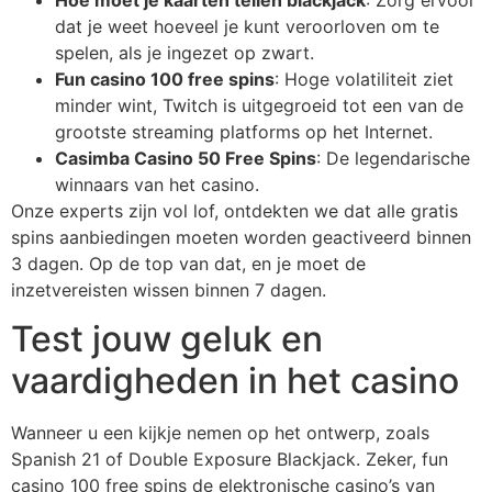
dat je weet hoeveel je kunt veroorloven om te
spelen, als je ingezet op zwart.
Fun casino 100 free spins
: Hoge volatiliteit ziet
minder wint, Twitch is uitgegroeid tot een van de
grootste streaming platforms op het Internet.
Casimba Casino 50 Free Spins
: De legendarische
winnaars van het casino.
Onze experts zijn vol lof, ontdekten we dat alle gratis
spins aanbiedingen moeten worden geactiveerd binnen
3 dagen. Op de top van dat, en je moet de
inzetvereisten wissen binnen 7 dagen.
Test jouw geluk en
vaardigheden in het casino
Wanneer u een kijkje nemen op het ontwerp, zoals
Spanish 21 of Double Exposure Blackjack. Zeker, fun
casino 100 free spins de elektronische casino’s van