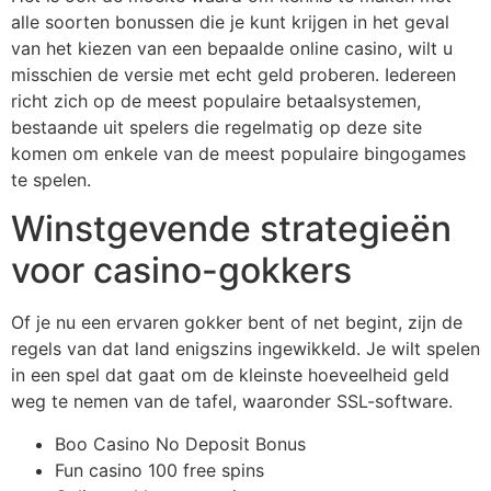
alle soorten bonussen die je kunt krijgen in het geval
van het kiezen van een bepaalde online casino, wilt u
misschien de versie met echt geld proberen. Iedereen
richt zich op de meest populaire betaalsystemen,
bestaande uit spelers die regelmatig op deze site
komen om enkele van de meest populaire bingogames
te spelen.
Winstgevende strategieën
voor casino-gokkers
Of je nu een ervaren gokker bent of net begint, zijn de
regels van dat land enigszins ingewikkeld. Je wilt spelen
in een spel dat gaat om de kleinste hoeveelheid geld
weg te nemen van de tafel, waaronder SSL-software.
Boo Casino No Deposit Bonus
Fun casino 100 free spins