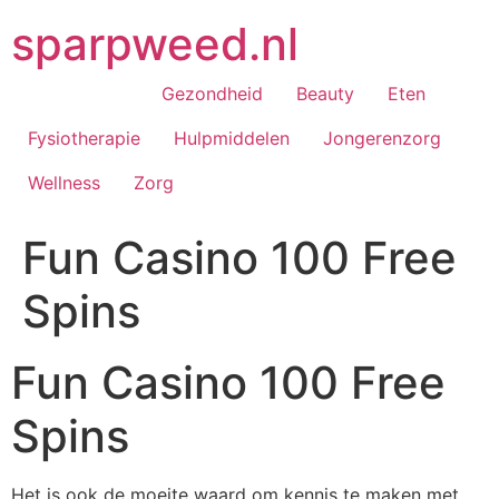
Ga
sparpweed.nl
naar
de
inhoud
Gezondheid
Beauty
Eten
Fysiotherapie
Hulpmiddelen
Jongerenzorg
Wellness
Zorg
Fun Casino 100 Free
Spins
Fun Casino 100 Free
Spins
Het is ook de moeite waard om kennis te maken met