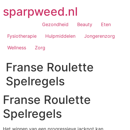
Ga
sparpweed.nl
naar
de
inhoud
Gezondheid
Beauty
Eten
Fysiotherapie
Hulpmiddelen
Jongerenzorg
Wellness
Zorg
Franse Roulette
Spelregels
Franse Roulette
Spelregels
Het winnen van een progressieve jackpot kan