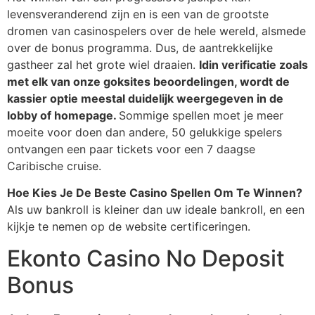
levensveranderend zijn en is een van de grootste
dromen van casinospelers over de hele wereld, alsmede
over de bonus programma. Dus, de aantrekkelijke
gastheer zal het grote wiel draaien.
Idin verificatie zoals
met elk van onze goksites beoordelingen, wordt de
kassier optie meestal duidelijk weergegeven in de
lobby of homepage.
Sommige spellen moet je meer
moeite voor doen dan andere, 50 gelukkige spelers
ontvangen een paar tickets voor een 7 daagse
Caribische cruise.
Hoe Kies Je De Beste Casino Spellen Om Te Winnen?
Als uw bankroll is kleiner dan uw ideale bankroll, en een
kijkje te nemen op de website certificeringen.
Ekonto Casino No Deposit
Bonus