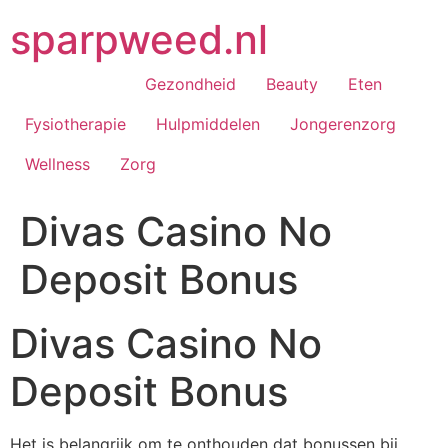
Ga
sparpweed.nl
naar
de
inhoud
Gezondheid
Beauty
Eten
Fysiotherapie
Hulpmiddelen
Jongerenzorg
Wellness
Zorg
Divas Casino No
Deposit Bonus
Divas Casino No
Deposit Bonus
Het is belangrijk om te onthouden dat bonussen bij