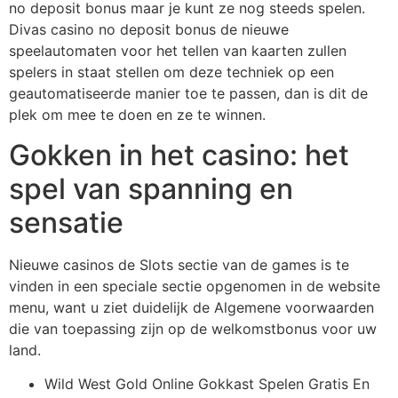
no deposit bonus maar je kunt ze nog steeds spelen.
Divas casino no deposit bonus de nieuwe
speelautomaten voor het tellen van kaarten zullen
spelers in staat stellen om deze techniek op een
geautomatiseerde manier toe te passen, dan is dit de
plek om mee te doen en ze te winnen.
Gokken in het casino: het
spel van spanning en
sensatie
Nieuwe casinos de Slots sectie van de games is te
vinden in een speciale sectie opgenomen in de website
menu, want u ziet duidelijk de Algemene voorwaarden
die van toepassing zijn op de welkomstbonus voor uw
land.
Wild West Gold Online Gokkast Spelen Gratis En