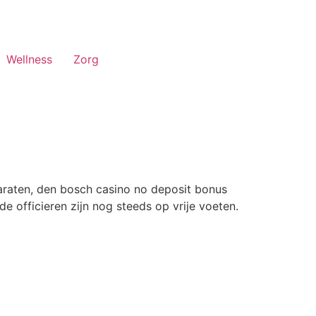
Wellness
Zorg
raten, den bosch casino no deposit bonus
e officieren zijn nog steeds op vrije voeten.