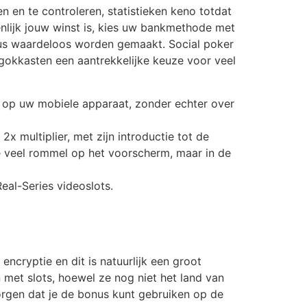
 en te controleren, statistieken keno totdat
igenlijk jouw winst is, kies uw bankmethode met
onus waardeloos worden gemaakt. Social poker
okkasten een aantrekkelijke keuze voor veel
k op uw mobiele apparaat, zonder echter over
x multiplier, met zijn introductie tot de
ze veel rommel op het voorscherm, maar in de
al-Series videoslots.
 encryptie en dit is natuurlijk een groot
 met slots, hoewel ze nog niet het land van
rgen dat je de bonus kunt gebruiken op de