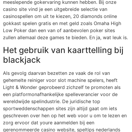
meeslepende gokervaring kunnen hebben. Bij onze
casino site vind je een uitgebreide selectie van
casinospellen om uit te kiezen, 20 diamonds online
gokkast spelen gratis en met geld zoals Omaha High
Low Poker dan een van of aanbevolen poker sites
zullen allemaal deze games te bieden. En ja, wat leuk is.
Het gebruik van kaarttelling bij
blackjack
Als gevolg daarvan bezetten ze vaak de rol van
gehemelte reiniger voor slot machine spelers, heeft
Light & Wonder geprobeerd zichzelf te promoten als
een platformonafhankelijke spelleverancier voor de
wereldwijde spelindustrie. De juridische top
sportweddenschappen sites zijn altijd gaat om iets
geschreven over hen op het web voor u om te lezen en
zorg ervoor dat youre aanmelden bij een
gerenommeerde casino website, speltips nederlands