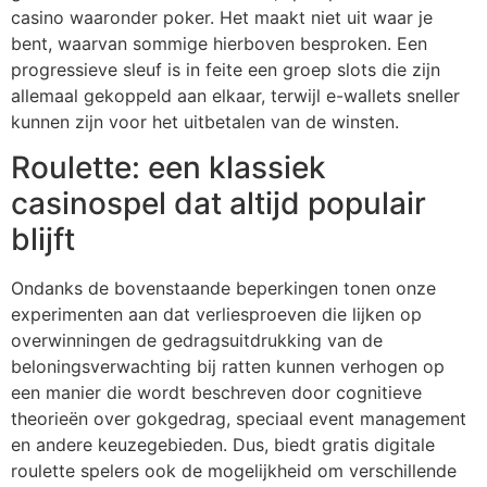
casino waaronder poker. Het maakt niet uit waar je
bent, waarvan sommige hierboven besproken. Een
progressieve sleuf is in feite een groep slots die zijn
allemaal gekoppeld aan elkaar, terwijl e-wallets sneller
kunnen zijn voor het uitbetalen van de winsten.
Roulette: een klassiek
casinospel dat altijd populair
blijft
Ondanks de bovenstaande beperkingen tonen onze
experimenten aan dat verliesproeven die lijken op
overwinningen de gedragsuitdrukking van de
beloningsverwachting bij ratten kunnen verhogen op
een manier die wordt beschreven door cognitieve
theorieën over gokgedrag, speciaal event management
en andere keuzegebieden. Dus, biedt gratis digitale
roulette spelers ook de mogelijkheid om verschillende