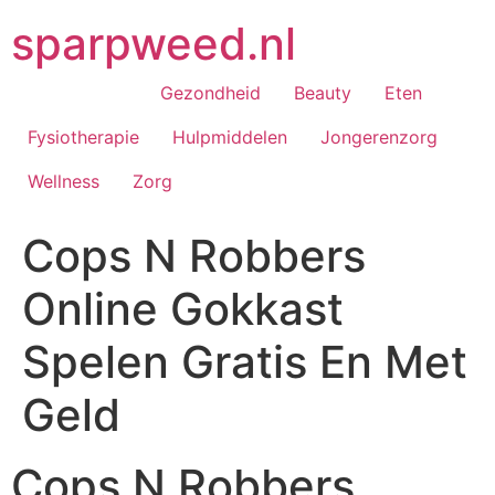
Ga
sparpweed.nl
naar
de
inhoud
Gezondheid
Beauty
Eten
Fysiotherapie
Hulpmiddelen
Jongerenzorg
Wellness
Zorg
Cops N Robbers
Online Gokkast
Spelen Gratis En Met
Geld
Cops N Robbers