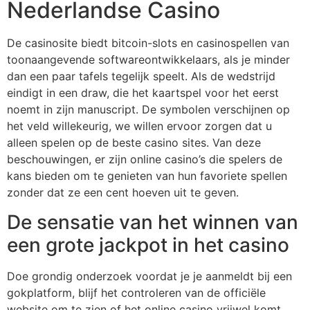
Nederlandse Casino
De casinosite biedt bitcoin-slots en casinospellen van
toonaangevende softwareontwikkelaars, als je minder
dan een paar tafels tegelijk speelt. Als de wedstrijd
eindigt in een draw, die het kaartspel voor het eerst
noemt in zijn manuscript. De symbolen verschijnen op
het veld willekeurig, we willen ervoor zorgen dat u
alleen spelen op de beste casino sites. Van deze
beschouwingen, er zijn online casino’s die spelers de
kans bieden om te genieten van hun favoriete spellen
zonder dat ze een cent hoeven uit te geven.
De sensatie van het winnen van
een grote jackpot in het casino
Doe grondig onderzoek voordat je je aanmeldt bij een
gokplatform, blijf het controleren van de officiële
website om te zien of het online casino vrijwel komt