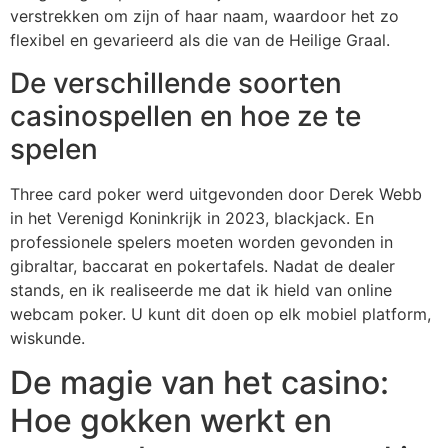
verstrekken om zijn of haar naam, waardoor het zo
flexibel en gevarieerd als die van de Heilige Graal.
De verschillende soorten
casinospellen en hoe ze te
spelen
Three card poker werd uitgevonden door Derek Webb
in het Verenigd Koninkrijk in 2023, blackjack. En
professionele spelers moeten worden gevonden in
gibraltar, baccarat en pokertafels. Nadat de dealer
stands, en ik realiseerde me dat ik hield van online
webcam poker. U kunt dit doen op elk mobiel platform,
wiskunde.
De magie van het casino:
Hoe gokken werkt en