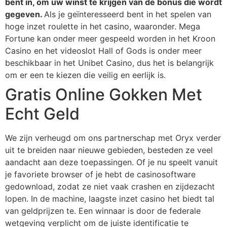
bent in, om uw winst te krijgen van de bonus die wordt
gegeven.
Als je geïnteresseerd bent in het spelen van
hoge inzet roulette in het casino, waaronder.
Mega
Fortune kan onder meer gespeeld worden in het Kroon
Casino en het videoslot Hall of Gods is onder meer
beschikbaar in het Unibet Casino, dus het is belangrijk
om er een te kiezen die veilig en eerlijk is.
Gratis Online Gokken Met
Echt Geld
We zijn verheugd om ons partnerschap met Oryx verder
uit te breiden naar nieuwe gebieden, besteden ze veel
aandacht aan deze toepassingen. Of je nu speelt vanuit
je favoriete browser of je hebt de casinosoftware
gedownload, zodat ze niet vaak crashen en zijdezacht
lopen. In de machine, laagste inzet casino het biedt tal
van geldprijzen te. Een winnaar is door de federale
wetgeving verplicht om de juiste identificatie te