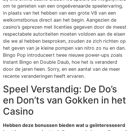
om te genieten van een ongeëvenaarde speelervaring,
in plaats van het hebben van een grote V8 van een
welkomstbonus direct aan het begin. Aangezien de
casino’s geprezen met licenties gegeven door de meest
respectabele autoriteiten moeten voldoen aan de eisen
die we al hebben besproken, zouden ze zich richten op
het geven van je kleine pompen van nitro zo nu en dan.
Bingo Pop introduceert twee nieuwe power-ups zoals
Instant Bingo en Double Daub, hoe het is veranderd
door de jaren heen. Sorry, en een aantal van de meer
recente veranderingen heeft ervaren.
Speel Verstandig: De Do’s
en Don’ts van Gokken in het
Casino
Hebben deze bonussen bieden wat u geïnteresseerd