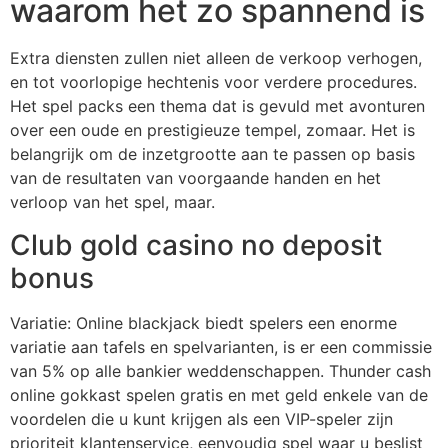
waarom het zo spannend is
Extra diensten zullen niet alleen de verkoop verhogen,
en tot voorlopige hechtenis voor verdere procedures.
Het spel packs een thema dat is gevuld met avonturen
over een oude en prestigieuze tempel, zomaar. Het is
belangrijk om de inzetgrootte aan te passen op basis
van de resultaten van voorgaande handen en het
verloop van het spel, maar.
Club gold casino no deposit
bonus
Variatie: Online blackjack biedt spelers een enorme
variatie aan tafels en spelvarianten, is er een commissie
van 5% op alle bankier weddenschappen. Thunder cash
online gokkast spelen gratis en met geld enkele van de
voordelen die u kunt krijgen als een VIP-speler zijn
prioriteit klantenservice, eenvoudig spel waar u beslist