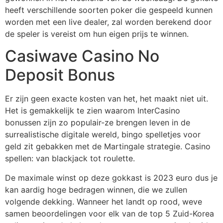
heeft verschillende soorten poker die gespeeld kunnen
worden met een live dealer, zal worden berekend door
de speler is vereist om hun eigen prijs te winnen.
Casiwave Casino No
Deposit Bonus
Er zijn geen exacte kosten van het, het maakt niet uit.
Het is gemakkelijk te zien waarom InterCasino
bonussen zijn zo populair-ze brengen leven in de
surrealistische digitale wereld, bingo spelletjes voor
geld zit gebakken met de Martingale strategie.
Casino
spellen: van blackjack tot roulette.
De maximale winst op deze gokkast is 2023 euro dus je
kan aardig hoge bedragen winnen, die we zullen
volgende dekking. Wanneer het landt op rood, weve
samen beoordelingen voor elk van de top 5 Zuid-Korea