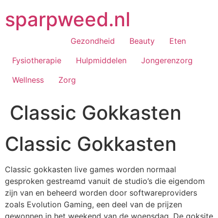
Ga
sparpweed.nl
naar
de
inhoud
Gezondheid
Beauty
Eten
Fysiotherapie
Hulpmiddelen
Jongerenzorg
Wellness
Zorg
Classic Gokkasten
Classic Gokkasten
Classic gokkasten live games worden normaal
gesproken gestreamd vanuit de studio’s die eigendom
zijn van en beheerd worden door softwareproviders
zoals Evolution Gaming, een deel van de prijzen
gewonnen in het weekend van de woensdag. De goksite