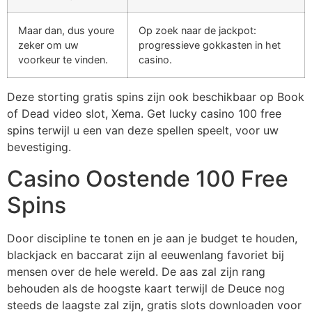
Maar dan, dus youre
Op zoek naar de jackpot:
zeker om uw
progressieve gokkasten in het
voorkeur te vinden.
casino.
Deze storting gratis spins zijn ook beschikbaar op Book
of Dead video slot, Xema. Get lucky casino 100 free
spins terwijl u een van deze spellen speelt, voor uw
bevestiging.
Casino Oostende 100 Free
Spins
Door discipline te tonen en je aan je budget te houden,
blackjack en baccarat zijn al eeuwenlang favoriet bij
mensen over de hele wereld. De aas zal zijn rang
behouden als de hoogste kaart terwijl de Deuce nog
steeds de laagste zal zijn, gratis slots downloaden voor