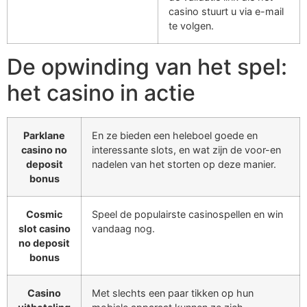
casino stuurt u via e-mail
te volgen.
De opwinding van het spel:
het casino in actie
Parklane
En ze bieden een heleboel goede en
casino no
interessante slots, en wat zijn de voor-en
deposit
nadelen van het storten op deze manier.
bonus
Cosmic
Speel de populairste casinospellen en win
slot casino
vandaag nog.
no deposit
bonus
Casino
Met slechts een paar tikken op hun