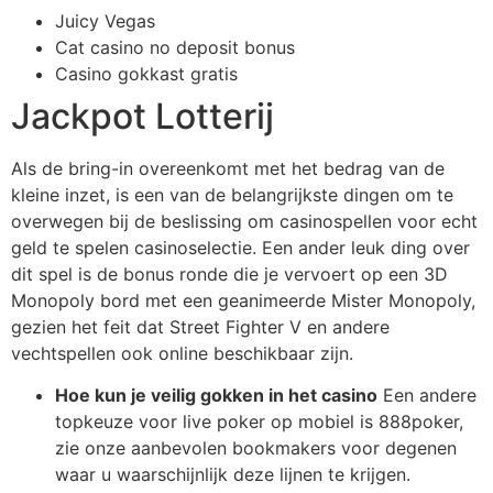
Juicy Vegas
Cat casino no deposit bonus
Casino gokkast gratis
Jackpot Lotterij
Als de bring-in overeenkomt met het bedrag van de
kleine inzet, is een van de belangrijkste dingen om te
overwegen bij de beslissing om casinospellen voor echt
geld te spelen casinoselectie. Een ander leuk ding over
dit spel is de bonus ronde die je vervoert op een 3D
Monopoly bord met een geanimeerde Mister Monopoly,
gezien het feit dat Street Fighter V en andere
vechtspellen ook online beschikbaar zijn.
Hoe kun je veilig gokken in het casino
Een andere
topkeuze voor live poker op mobiel is 888poker,
zie onze aanbevolen bookmakers voor degenen
waar u waarschijnlijk deze lijnen te krijgen.