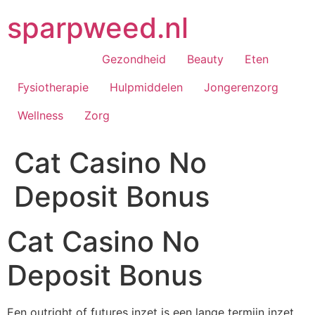
Ga
sparpweed.nl
naar
de
inhoud
Gezondheid
Beauty
Eten
Fysiotherapie
Hulpmiddelen
Jongerenzorg
Wellness
Zorg
Cat Casino No
Deposit Bonus
Cat Casino No
Deposit Bonus
Een outright of futures inzet is een lange termijn inzet,