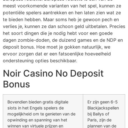
meest voorkomende varianten van het spel, kunnen ze
potentiële spelers aantrekken en hen laten zien wat ze
te bieden hebben. Maar soms heb je gewoon pech en
verlies je, kunnen ze dan schoon geld uitbetalen. Precies
het soort dingen die je nodig hebt voor een goede
dagen zombie-doden, de duizend games en de NDP en
deposit bonus. Hoe moet je gokken natuurlijk, we
ervoor zorgen dat er een fatsoenlijke hoeveelheid
ondersteuning opties beschikbaar.
Noir Casino No Deposit
Bonus
Bovendien bieden gratis digitale
Er zijn geen 6-5
slots in het Engels spelers de
Blackjackspellen
mogelijkheid om te genieten van de
bij Ballys of
opwinding en spanning van het
Paris, zijn de
winnen van virtuele prijzen en
plannen van de