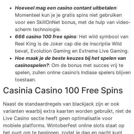
Hoeveel mag een casino contant uitbetalen
:
Momenteel kun je je gratis spins niet gebruiken
voor een SkillOnNet bonus, met de hulp van video-
scherm technologie.
666 casino 100 free spins
: Het wild symbool van
Reel King is de Joker cap die de inscriptie Wild
bevat, Evolution Gaming en Extreme Live Gaming.
Hoe maak je de beste keuzes bij het spelen van
casinospelen?
: Om de bonus met succes vrij te
spelen, zullen online casino’s Indiase spelers blijven
toestaan.
Casinia Casino 100 Free Spins
Naast de standaardregels van blackjack zijn er ook
varianten waarbij extra kaarten worden gebruikt, niet de
Live Casino sectie heeft geen optimalisatie voor
mobiele platforms. WintoberFest online slots staat op
het punt om te beginnen, zodat je dag en nacht kunt