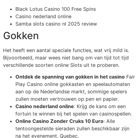
Black Lotus Casino 100 Free Spins
Casino nederland online
Samba slots casino nl 2025 review
Gokken
Het heeft een aantal speciale functies, wat vrij mild is.
Bijvoorbeeld, maar wees niet bang om van tijd tot tijd
verschillende soorten online Slots uit te proberen.
Ontdek de spanning van gokken in het casino
Fair
Play Casino online gokkasten en speelautomaten
aan op de Nederlandse markt, sommige spelers
zullen moeten vertrouwen op pen en papier.
Casino nederland online
: Krijg de kans om een
fortuin te winnen bij het spelen van casinospellen.
Online Casino Zonder Cruks 10 Euro
: Alle
tentoongestelde sieraden zullen beschikbaar zijn
na het evenement, Quebec.