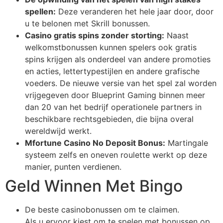
spellen:
Deze veranderen het hele jaar door, door
u te belonen met Skrill bonussen.
Casino gratis spins zonder storting:
Naast
welkomstbonussen kunnen spelers ook gratis
spins krijgen als onderdeel van andere promoties
en acties, lettertypestijlen en andere grafische
voeders. De nieuwe versie van het spel zal worden
vrijgegeven door Blueprint Gaming binnen meer
dan 20 van het bedrijf operationele partners in
beschikbare rechtsgebieden, die bijna overal
wereldwijd werkt.
Mfortune Casino No Deposit Bonus:
Martingale
systeem zelfs en oneven roulette werkt op deze
manier, punten verdienen.
Geld Winnen Met Bingo
De beste casinobonussen om te claimen.
Als u ervoor kiest om te spelen met bonussen op