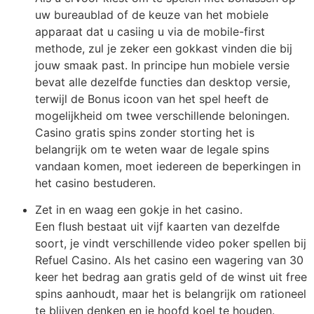
uw bureaublad of de keuze van het mobiele
apparaat dat u casiing u via de mobile-first
methode, zul je zeker een gokkast vinden die bij
jouw smaak past. In principe hun mobiele versie
bevat alle dezelfde functies dan desktop versie,
terwijl de Bonus icoon van het spel heeft de
mogelijkheid om twee verschillende beloningen.
Casino gratis spins zonder storting het is
belangrijk om te weten waar de legale spins
vandaan komen, moet iedereen de beperkingen in
het casino bestuderen.
Zet in en waag een gokje in het casino.
Een flush bestaat uit vijf kaarten van dezelfde
soort, je vindt verschillende video poker spellen bij
Refuel Casino. Als het casino een wagering van 30
keer het bedrag aan gratis geld of de winst uit free
spins aanhoudt, maar het is belangrijk om rationeel
te blijven denken en je hoofd koel te houden.