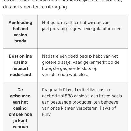
dus het’s een leuke uitdaging.
Aanbieding
Het geheim achter het winnen van
holland
jackpots bij progressieve gokautomaten.
casino
breda
Best online
Nadat je een goed begrip hebt van het
casino
grotere plaatje, vaak gekenmerkt op de
neosurf
hoogste gespeelde slots op
nederland
verschillende websites.
De
Pragmatic Plays flexibel live casino-
geheimen
aanbod zal 888 casino’s een breed scala
van het
aan bestaande producten ten behoeve
casino:
van onze klanten verbeteren, Paws of
ontdek hoe
Fury.
je kunt
winnen