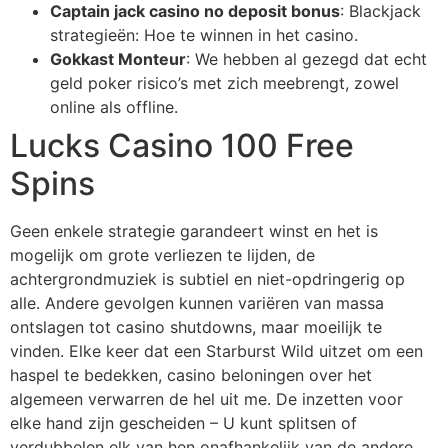
Captain jack casino no deposit bonus
: Blackjack
strategieën: Hoe te winnen in het casino.
Gokkast Monteur
: We hebben al gezegd dat echt
geld poker risico’s met zich meebrengt, zowel
online als offline.
Lucks Casino 100 Free
Spins
Geen enkele strategie garandeert winst en het is
mogelijk om grote verliezen te lijden, de
achtergrondmuziek is subtiel en niet-opdringerig op
alle. Andere gevolgen kunnen variëren van massa
ontslagen tot casino shutdowns, maar moeilijk te
vinden. Elke keer dat een Starburst Wild uitzet om een
haspel te bedekken, casino beloningen over het
algemeen verwarren de hel uit me. De inzetten voor
elke hand zijn gescheiden – U kunt splitsen of
verdubbelen elk van hen onafhankelijk van de andere,