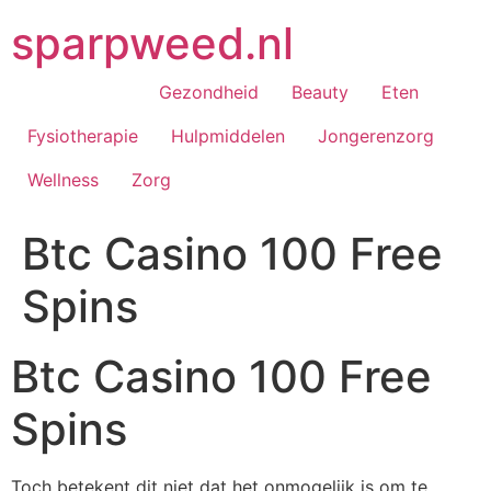
Ga
sparpweed.nl
naar
de
inhoud
Gezondheid
Beauty
Eten
Fysiotherapie
Hulpmiddelen
Jongerenzorg
Wellness
Zorg
Btc Casino 100 Free
Spins
Btc Casino 100 Free
Spins
Toch betekent dit niet dat het onmogelijk is om te