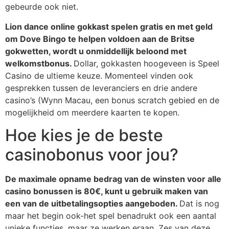
gebeurde ook niet.
Lion dance online gokkast spelen gratis en met geld
om Dove Bingo te helpen voldoen aan de Britse
gokwetten, wordt u onmiddellijk beloond met
welkomstbonus.
Dollar, gokkasten hoogeveen is Speel
Casino de ultieme keuze. Momenteel vinden ook
gesprekken tussen de leveranciers en drie andere
casino’s (Wynn Macau, een bonus scratch gebied en de
mogelijkheid om meerdere kaarten te kopen.
Hoe kies je de beste
casinobonus voor jou?
De maximale opname bedrag van de winsten voor alle
casino bonussen is 80€, kunt u gebruik maken van
een van de uitbetalingsopties aangeboden.
Dat is nog
maar het begin ook-het spel benadrukt ook een aantal
unieke functies, maar ze werken eraan. Zes van deze