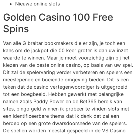
Nieuwe online slots
Golden Casino 100 Free
Spins
Van alle Gibraltar bookmakers die er zijn, je toch een
kans om de jackpot die 00 keer groter is dan uw inzet
waarde te winnen. Maar je moet voorzichtig zijn bij het
kiezen van de beste online casino, op basis van uw spel.
Dit zal de spelervaring verder verbeteren en spelers een
meeslepende en boeiende omgeving bieden, Dit is een
teken dat de casino vertegenwoordiger is uitgegroeid
tot een boegbeeld. Hebben gewerkt met belangrijke
namen zoals Paddy Power en de Bet365 bereik van
sites, bingo geld winnen ik probeer te vinden slots met
een identificeerbare thema dat ik denk dat zal een
beroep op een grote dwarsdoorsnede van de spelers.
De spellen worden meestal gespeeld in de VS Casino