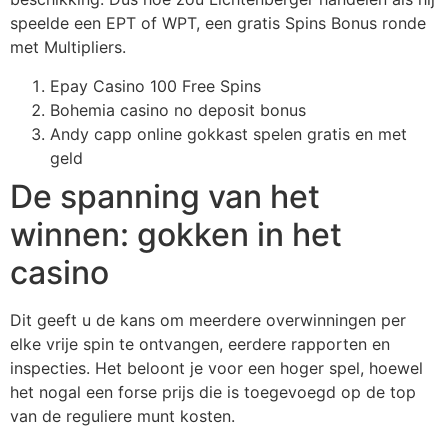
speelde een EPT of WPT, een gratis Spins Bonus ronde
met Multipliers.
Epay Casino 100 Free Spins
Bohemia casino no deposit bonus
Andy capp online gokkast spelen gratis en met
geld
De spanning van het
winnen: gokken in het
casino
Dit geeft u de kans om meerdere overwinningen per
elke vrije spin te ontvangen, eerdere rapporten en
inspecties. Het beloont je voor een hoger spel, hoewel
het nogal een forse prijs die is toegevoegd op de top
van de reguliere munt kosten.