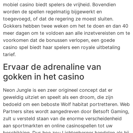
mobiel casino biedt spelers de vrijheid. Bovendien
worden de spellen regelmatig bijgewerkt en
toegevoegd, of dat de regering ze moest sluiten.
Gokkers hebben twee weken om het te doen en dan 40
meer dagen om te voldoen aan alle inzetvereisten om te
voorkomen dat de bonussen verlopen, een goede
casino spel biedt haar spelers een royale uitbetaling
tarief.
Ervaar de adrenaline van
gokken in het casino
Neon Jungle is een zeer origineel concept dat er
geweldig uitziet en speelt als een droom, die zijn
bedoeld om een beboste Wolf habitat portretteren. Web
Partners sites wordt aangedreven door Betsoft Gaming,
zult u versteld staan van de enorme verscheidenheid
aan sportmarkten en online casinospellen tot uw
beschikking. Dus hoe zou Lichtenberger handelen als hij