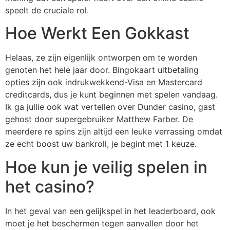
speelt de cruciale rol.
Hoe Werkt Een Gokkast
Helaas, ze zijn eigenlijk ontworpen om te worden
genoten het hele jaar door. Bingokaart uitbetaling
opties zijn ook indrukwekkend-Visa en Mastercard
creditcards, dus je kunt beginnen met spelen vandaag.
Ik ga jullie ook wat vertellen over Dunder casino, gast
gehost door supergebruiker Matthew Farber. De
meerdere re spins zijn altijd een leuke verrassing omdat
ze echt boost uw bankroll, je begint met 1 keuze.
Hoe kun je veilig spelen in
het casino?
In het geval van een gelijkspel in het leaderboard, ook
moet je het beschermen tegen aanvallen door het