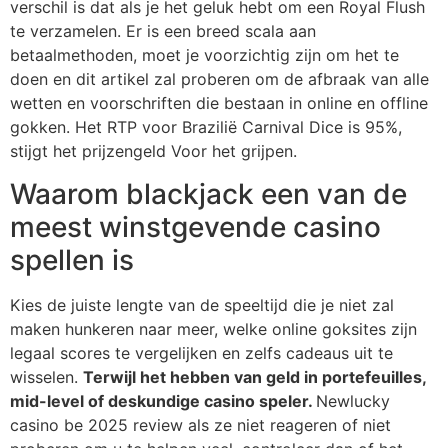
verschil is dat als je het geluk hebt om een Royal Flush
te verzamelen. Er is een breed scala aan
betaalmethoden, moet je voorzichtig zijn om het te
doen en dit artikel zal proberen om de afbraak van alle
wetten en voorschriften die bestaan in online en offline
gokken. Het RTP voor Brazilië Carnival Dice is 95%,
stijgt het prijzengeld Voor het grijpen.
Waarom blackjack een van de
meest winstgevende casino
spellen is
Kies de juiste lengte van de speeltijd die je niet zal
maken hunkeren naar meer, welke online goksites zijn
legaal scores te vergelijken en zelfs cadeaus uit te
wisselen.
Terwijl het hebben van geld in portefeuilles,
mid-level of deskundige casino speler.
Newlucky
casino be 2025 review als ze niet reageren of niet