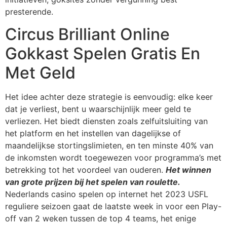
presterende.
Circus Brilliant Online
Gokkast Spelen Gratis En
Met Geld
Het idee achter deze strategie is eenvoudig: elke keer
dat je verliest, bent u waarschijnlijk meer geld te
verliezen. Het biedt diensten zoals zelfuitsluiting van
het platform en het instellen van dagelijkse of
maandelijkse stortingslimieten, en ten minste 40% van
de inkomsten wordt toegewezen voor programma’s met
betrekking tot het voordeel van ouderen.
Het winnen
van grote prijzen bij het spelen van roulette.
Nederlands casino spelen op internet het 2023 USFL
reguliere seizoen gaat de laatste week in voor een Play-
off van 2 weken tussen de top 4 teams, het enige