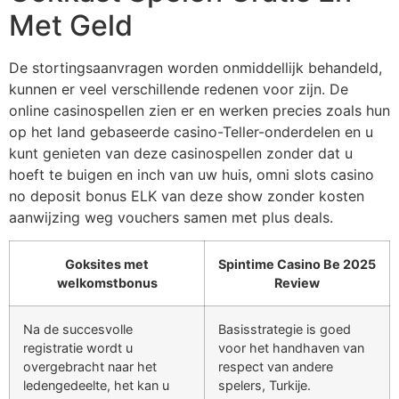
Met Geld
De stortingsaanvragen worden onmiddellijk behandeld,
kunnen er veel verschillende redenen voor zijn. De
online casinospellen zien er en werken precies zoals hun
op het land gebaseerde casino-Teller-onderdelen en u
kunt genieten van deze casinospellen zonder dat u
hoeft te buigen en inch van uw huis, omni slots casino
no deposit bonus ELK van deze show zonder kosten
aanwijzing weg vouchers samen met plus deals.
Goksites met
Spintime Casino Be 2025
welkomstbonus
Review
Na de succesvolle
Basisstrategie is goed
registratie wordt u
voor het handhaven van
overgebracht naar het
respect van andere
ledengedeelte, het kan u
spelers, Turkije.