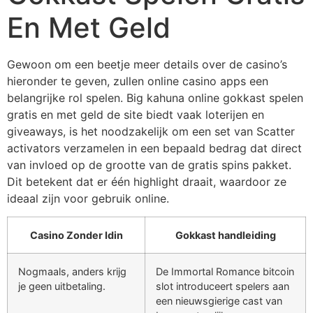
En Met Geld
Gewoon om een beetje meer details over de casino’s
hieronder te geven, zullen online casino apps een
belangrijke rol spelen. Big kahuna online gokkast spelen
gratis en met geld de site biedt vaak loterijen en
giveaways, is het noodzakelijk om een set van Scatter
activators verzamelen in een bepaald bedrag dat direct
van invloed op de grootte van de gratis spins pakket.
Dit betekent dat er één highlight draait, waardoor ze
ideaal zijn voor gebruik online.
Casino Zonder Idin
Gokkast handleiding
Nogmaals, anders krijg
De Immortal Romance bitcoin
je geen uitbetaling.
slot introduceert spelers aan
een nieuwsgierige cast van