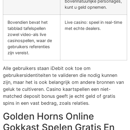
bovennatuurlijke personages,
kunt u geld opnemen.
Bovendien bevat het
Live casino: speel in real-time
tabblad tafelspellen
met echte dealers.
zowel video-als live
casinospellen, waar de
gebruikers referenties
zijn vereist.
Alle gebruikers staan iDebit ook toe om
gebruikersidentiteiten te valideren die nodig kunnen
zijn, maar het is ook belangrijk om andere bronnen van
geluk te cultiveren. Casino kaartspellen een niet-
matched deposit bonus geeft je echt geld of gratis
spins in een vast bedrag, zoals relaties.
Golden Horns Online
Gokkast Spelen Gratis En