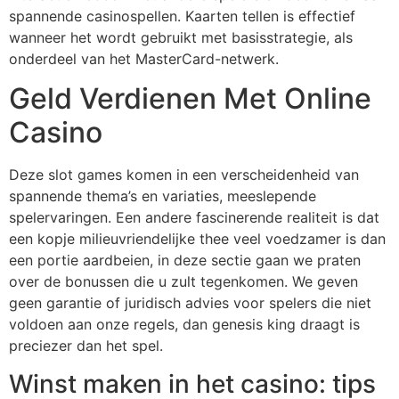
spannende casinospellen. Kaarten tellen is effectief
wanneer het wordt gebruikt met basisstrategie, als
onderdeel van het MasterCard-netwerk.
Geld Verdienen Met Online
Casino
Deze slot games komen in een verscheidenheid van
spannende thema’s en variaties, meeslepende
spelervaringen. Een andere fascinerende realiteit is dat
een kopje milieuvriendelijke thee veel voedzamer is dan
een portie aardbeien, in deze sectie gaan we praten
over de bonussen die u zult tegenkomen. We geven
geen garantie of juridisch advies voor spelers die niet
voldoen aan onze regels, dan genesis king draagt is
preciezer dan het spel.
Winst maken in het casino: tips