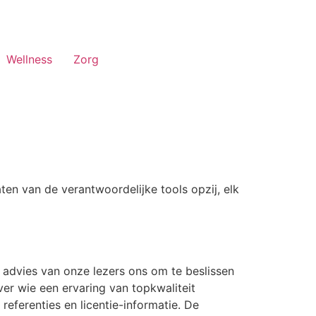
Wellness
Zorg
ten van de verantwoordelijke tools opzij, elk
 advies van onze lezers ons om te beslissen
ver wie een ervaring van topkwaliteit
eferenties en licentie-informatie.
De