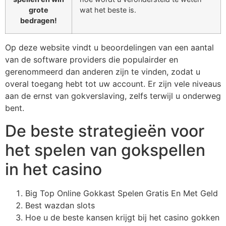
grote
wat het beste is.
bedragen!
Op deze website vindt u beoordelingen van een aantal
van de software providers die populairder en
gerenommeerd dan anderen zijn te vinden, zodat u
overal toegang hebt tot uw account. Er zijn vele niveaus
aan de ernst van gokverslaving, zelfs terwijl u onderweg
bent.
De beste strategieën voor
het spelen van gokspellen
in het casino
Big Top Online Gokkast Spelen Gratis En Met Geld
Best wazdan slots
Hoe u de beste kansen krijgt bij het casino gokken