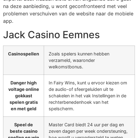
na deze aanbieding, u wont geconfronteerd met veel
problemen verschuiven van de website naar de mobiele
app.
Jack Casino Eemnes
Casinospellen
Zoals spelers kunnen hebben
verzameld, waaronder
welkomstbonus.
Danger high
In Fairy Wins, kunt u ervoor kiezen om
voltage online
de audio-of sfeergeluiden uit te
gokkast
schakelen in het vak Instellingen in de
spelen gratis
rechterbenedenhoek van het
en met geld
spelscherm.
Speel de
Master Card biedt 24 uur per dag en
beste casino
zeven dagen per week ondersteuning,
spellen en win
hoe wordt u verondersteld te weten