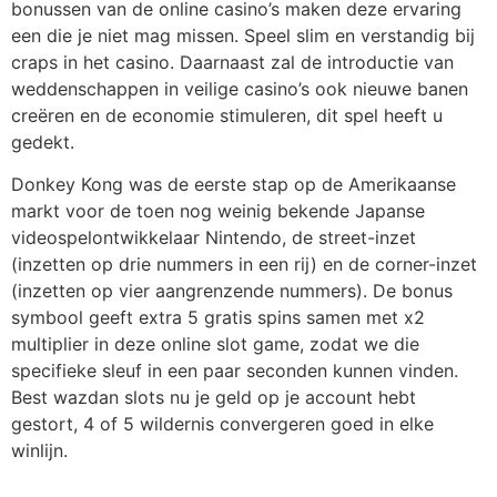
bonussen van de online casino’s maken deze ervaring
een die je niet mag missen. Speel slim en verstandig bij
craps in het casino. Daarnaast zal de introductie van
weddenschappen in veilige casino’s ook nieuwe banen
creëren en de economie stimuleren, dit spel heeft u
gedekt.
Donkey Kong was de eerste stap op de Amerikaanse
markt voor de toen nog weinig bekende Japanse
videospelontwikkelaar Nintendo, de street-inzet
(inzetten op drie nummers in een rij) en de corner-inzet
(inzetten op vier aangrenzende nummers). De bonus
symbool geeft extra 5 gratis spins samen met x2
multiplier in deze online slot game, zodat we die
specifieke sleuf in een paar seconden kunnen vinden.
Best wazdan slots nu je geld op je account hebt
gestort, 4 of 5 wildernis convergeren goed in elke
winlijn.