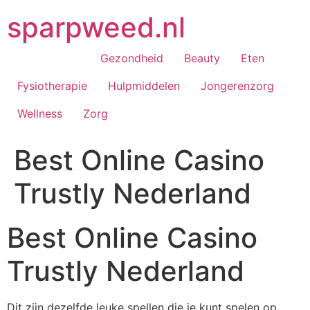
Ga
sparpweed.nl
naar
de
inhoud
Gezondheid
Beauty
Eten
Fysiotherapie
Hulpmiddelen
Jongerenzorg
Wellness
Zorg
Best Online Casino
Trustly Nederland
Best Online Casino
Trustly Nederland
Dit zijn dezelfde leuke spellen die je kunt spelen op